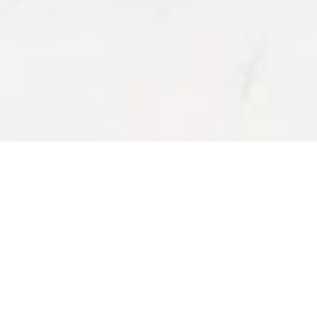
ALLOGGI DI MONTAGNA: come rendere
attrattivo l’abitare in montagna
Ricordiamo gli incontri precedenti, che riassumiamo brevemente
in ordine cronlogico:
– Domenica 25 agosto, presenti una cinquantina di persone. È
stata condivisa l’importanza di una politica dell’alloggio per
rendere più attrattive le valli, il retro terra e le regioni di
montagne favorendo l’insediarsi di giovani, famiglie e persone